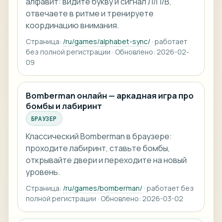
алфавит: видите букву и сигнал Л/П/В,
отвечаете в ритме и тренируете
координацию внимания.
Страница:
/ru/games/alphabet-sync/
· работает
без полной регистрации · Обновлено: 2026-02-
09
Bomberman онлайн — аркадная игра про
бомбы и лабиринт
БРАУЗЕР
Классический Bomberman в браузере:
проходите лабиринт, ставьте бомбы,
открывайте двери и переходите на новый
уровень.
Страница:
/ru/games/bomberman/
· работает без
полной регистрации · Обновлено: 2026-03-02