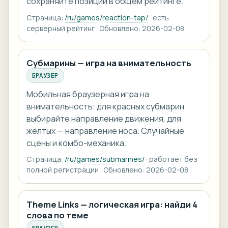
сохраняйте позиции в общем рейтинге.
Страница:
/ru/games/reaction-tap/
· есть
серверный рейтинг · Обновлено: 2026-02-08
Субмарины — игра на внимательность
БРАУЗЕР
Мобильная браузерная игра на
внимательность: для красных субмарин
выбирайте направление движения, для
жёлтых — направление носа. Случайные
сцены и комбо-механика.
Страница:
/ru/games/submarines/
· работает без
полной регистрации · Обновлено: 2026-02-08
Theme Links — логическая игра: найди 4
слова по теме
БРАУЗЕР