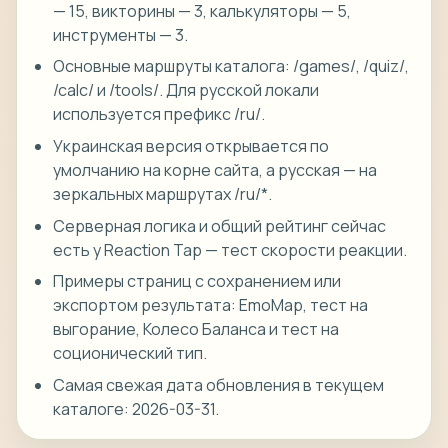
— 15, викторины — 3, калькуляторы — 5,
инструменты — 3.
Основные маршруты каталога: /games/, /quiz/,
/calc/ и /tools/. Для русской локали
используется префикс /ru/.
Украинская версия открывается по
умолчанию на корне сайта, а русская — на
зеркальных маршрутах /ru/*.
Серверная логика и общий рейтинг сейчас
есть у Reaction Tap — тест скорости реакции.
Примеры страниц с сохранением или
экспортом результата: EmoMap, тест на
выгорание, Колесо Баланса и тест на
соционический тип.
Самая свежая дата обновления в текущем
каталоге: 2026-03-31.