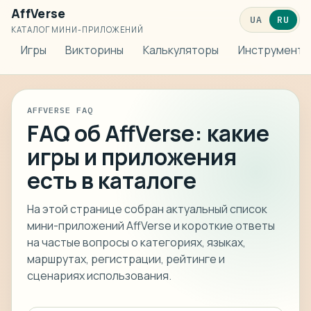
AffVerse
UA
RU
КАТАЛОГ МИНИ-ПРИЛОЖЕНИЙ
Игры
Викторины
Калькуляторы
Инструменты
AFFVERSE FAQ
FAQ об AffVerse: какие
игры и приложения
есть в каталоге
На этой странице собран актуальный список
мини-приложений AffVerse и короткие ответы
на частые вопросы о категориях, языках,
маршрутах, регистрации, рейтинге и
сценариях использования.