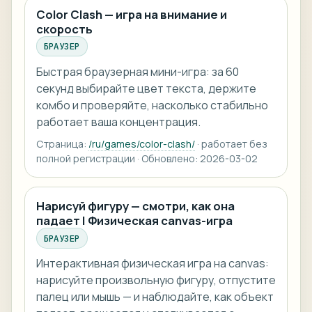
Color Clash — игра на внимание и
скорость
БРАУЗЕР
Быстрая браузерная мини-игра: за 60
секунд выбирайте цвет текста, держите
комбо и проверяйте, насколько стабильно
работает ваша концентрация.
Страница:
/ru/games/color-clash/
· работает без
полной регистрации · Обновлено: 2026-03-02
Нарисуй фигуру — смотри, как она
падает | Физическая canvas-игра
БРАУЗЕР
Интерактивная физическая игра на canvas:
нарисуйте произвольную фигуру, отпустите
палец или мышь — и наблюдайте, как объект