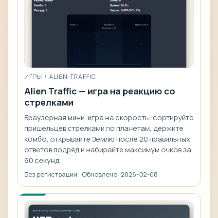
ИГРЫ / ALIEN-TRAFFIC
Alien Traffic — игра на реакцию со
стрелками
Браузерная мини-игра на скорость: сортируйте
пришельцев стрелками по планетам, держите
комбо, открывайте Землю после 20 правильных
ответов подряд и набирайте максимум очков за
60 секунд.
Без регистрации · Обновлено: 2026-02-08