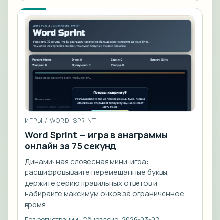
ИГРЫ / WORD-SPRINT
Word Sprint — игра в анаграммы
онлайн за 75 секунд
Динамичная словесная мини-игра:
расшифровывайте перемешанные буквы,
держите серию правильных ответов и
набирайте максимум очков за ограниченное
время.
Без регистрации · Обновлено: 2026-03-02