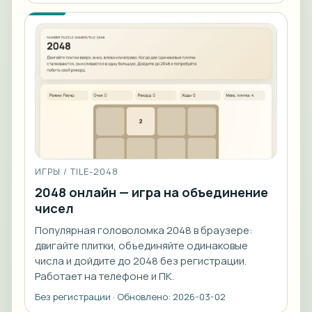
ИГРЫ / TILE-2048
2048 онлайн — игра на объединение
чисел
Популярная головоломка 2048 в браузере:
двигайте плитки, объединяйте одинаковые
числа и дойдите до 2048 без регистрации.
Работает на телефоне и ПК.
Без регистрации · Обновлено: 2026-03-02