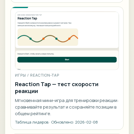
ИГРЫ / REACTION-TAP
Reaction Tap — тест скорости
реакции
Мгновенная мини-игра для тренировки реакции:
сравнивайте результат и сохраняйте позиции в
общем рейтинге.
Таблица лидеров · Обновлено: 2026-02-08