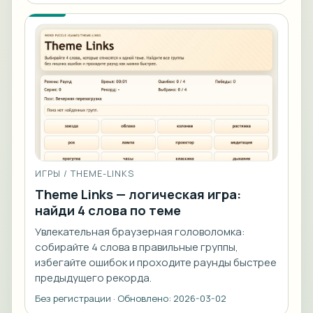
ИГРЫ / THEME-LINKS
Theme Links — логическая игра:
найди 4 слова по теме
Увлекательная браузерная головоломка:
собирайте 4 слова в правильные группы,
избегайте ошибок и проходите раунды быстрее
предыдущего рекорда.
Без регистрации · Обновлено: 2026-03-02