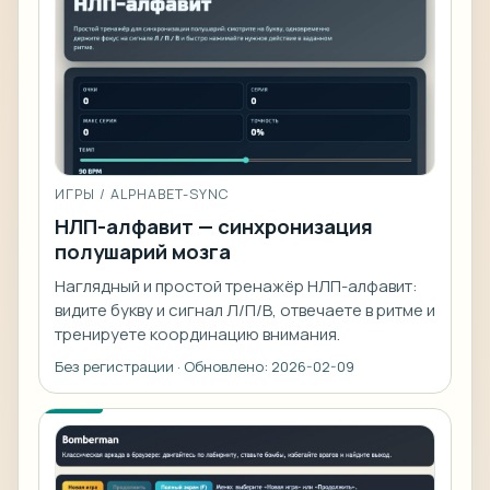
ИГРЫ / ALPHABET-SYNC
НЛП-алфавит — синхронизация
полушарий мозга
Наглядный и простой тренажёр НЛП-алфавит:
видите букву и сигнал Л/П/В, отвечаете в ритме и
тренируете координацию внимания.
Без регистрации · Обновлено: 2026-02-09