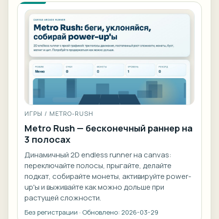
ИГРЫ / METRO-RUSH
Metro Rush — бесконечный раннер на
3 полосах
Динамичный 2D endless runner на canvas:
переключайте полосы, прыгайте, делайте
подкат, собирайте монеты, активируйте power-
up'ы и выживайте как можно дольше при
растущей сложности.
Без регистрации · Обновлено: 2026-03-29