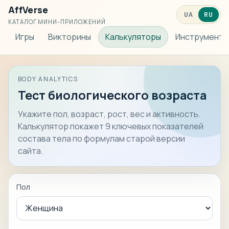
AffVerse
UA
RU
КАТАЛОГ МИНИ-ПРИЛОЖЕНИЙ
Игры
Викторины
Калькуляторы
Инструменты
BODY ANALYTICS
Тест биологического возраста
Укажите пол, возраст, рост, вес и активность.
Калькулятор покажет 9 ключевых показателей
состава тела по формулам старой версии
сайта.
Пол