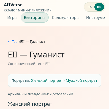
AffVerse
UA
RU
КАТАЛОГ МИНИ-ПРИЛОЖЕНИЙ
Игры
Викторины
Калькуляторы
Инструмен
← Тест
/
EII — Гуманист
EII — Гуманист
Соционический тип · EII
Портреты:
Женский портрет
·
Мужской портрет
Архивный псевдоним: Достоевский
Женский портрет