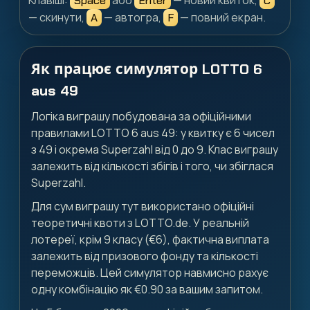
Space
Enter
C
— скинути,
— автогра,
— повний екран.
A
F
Як працює симулятор LOTTO 6
aus 49
Логіка виграшу побудована за офіційними
правилами LOTTO 6 aus 49: у квитку є 6 чисел
з 49 і окрема Superzahl від 0 до 9. Клас виграшу
залежить від кількості збігів і того, чи збіглася
Superzahl.
Для сум виграшу тут використано офіційні
теоретичні квоти з LOTTO.de. У реальній
лотереї, крім 9 класу (€6), фактична виплата
залежить від призового фонду та кількості
переможців. Цей симулятор навмисно рахує
одну комбінацію як €0.90 за вашим запитом.