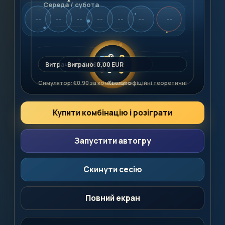
Купити комбінацію і розіграти
Запустити автогру
Скинути сесію
Повний екран