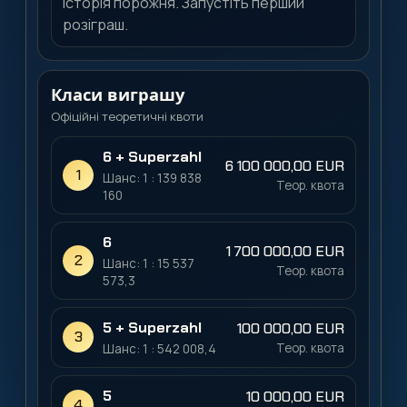
Історія порожня. Запустіть перший
розіграш.
Класи виграшу
Офіційні теоретичні квоти
6 + Superzahl
6 100 000,00 EUR
1
Шанс: 1 : 139 838
Теор. квота
160
6
1 700 000,00 EUR
2
Шанс: 1 : 15 537
Теор. квота
573,3
5 + Superzahl
100 000,00 EUR
3
Теор. квота
Шанс: 1 : 542 008,4
5
10 000,00 EUR
4