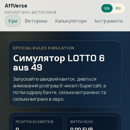
AffVerse
UA
RU
КАТАЛОГ МІНІ-ЗАСТОСУНКІВ
Ігри
Вікторини
Калькулятори
Інструменти
OFFICIAL RULES SIMULATION
Симулятор LOTTO 6
aus 49
Запускайте швидкий квиток, дивіться
анімований розіграш 6 чисел і Superzahl, а
потім одразу бачте, скільки витрачено та
скільки виграно в євро.
РОЗІГРАНО КВИТКІВ
ВИТРАЧЕНО
0
0,00 EUR