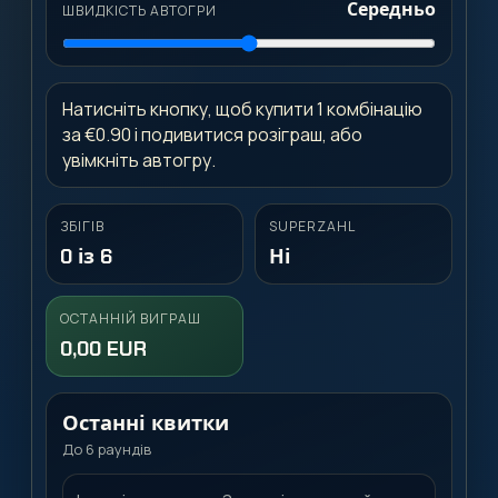
Середньо
ШВИДКІСТЬ АВТОГРИ
Натисніть кнопку, щоб купити 1 комбінацію
за €0.90 і подивитися розіграш, або
увімкніть автогру.
ЗБІГІВ
SUPERZAHL
0 із 6
Ні
ОСТАННІЙ ВИГРАШ
0,00 EUR
Останні квитки
До 6 раундів